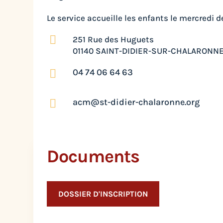
Le service accueille les enfants le mercredi d

251 Rue des Huguets
01140 SAINT-DIDIER-SUR-CHALARONN
04 74 06 64 63

acm@st-didier-chalaronne.org

Documents
DOSSIER D'INSCRIPTION