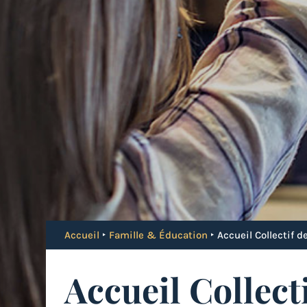
Accueil
‣
Famille & Éducation
‣
Accueil Collectif 
Accueil Collect