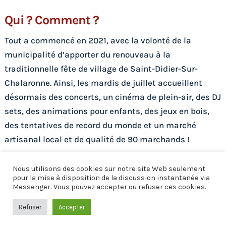
Qui ? Comment ?
Tout a commencé en 2021, avec la volonté de la
municipalité d’apporter du renouveau à la
traditionnelle fête de village de Saint-Didier-Sur-
Chalaronne. Ainsi, les mardis de juillet accueillent
désormais des concerts, un cinéma de plein-air, des DJ
sets, des animations pour enfants, des jeux en bois,
des tentatives de record du monde et un marché
artisanal local et de qualité de 90 marchands !
Partenariat
Nous utilisons des cookies sur notre site Web seulement
pour la mise à disposition de la discussion instantanée via
À toutes fins utiles, il est précisé que le budget allové
Messenger. Vous pouvez accepter ou refuser ces cookies.
à cet évènement est compris chaque année entre
Refuser
Accepter
50.000 et 60.000 € TTC, financé intégralement par la
collectivité.