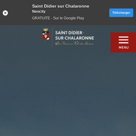
Saint Didier sur Chalaronne
Neocity
Télécharger
GRATUITE - Sur le Google Play
Skip
to
content