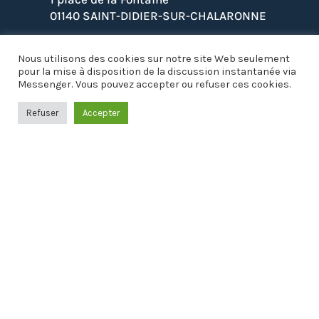
01140 SAINT-DIDIER-SUR-CHALARONNE

Lundi, Mardi, Mercredi, Vendredi :
Nous utilisons des cookies sur notre site Web seulement
8h30 à 12h30 et 13h30 à 17h30
pour la mise à disposition de la discussion instantanée via
Jeudi : Fermé
Messenger. Vous pouvez accepter ou refuser ces cookies.
Samedi (uniquement les semaines paires) :
8h30 à 11h00
Refuser
Accepter
04 74 69 73 37

NOUS ÉCRIRE
Restons connectés !