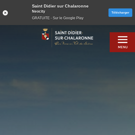
Saint Didier sur Chalaronne
Neocity
Télécharger
GRATUITE - Sur le Google Play
Skip
to
content