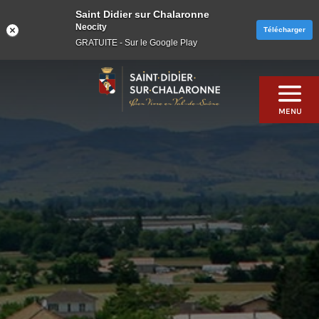
Saint Didier sur Chalaronne
Neocity
Télécharger
GRATUITE - Sur le Google Play
Skip
to
content