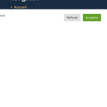
Accueil
Agenda
Vous
Actualités
Refuser
Accepter
Mairie
Annuaire
Démarches
Famille & Éducation
Santé & Social
Vivre à Saint-Didier
Sports, Culture & Loisirs
Urbanisme & Travaux
Environnement & Déchets
Prévention & Sécurité
Participez !
Intercommunalité & Syndicats
Contact
Extranet