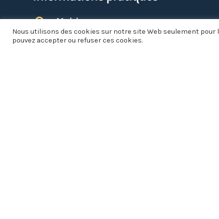
Mairie

Nous utilisons des cookies sur notre site Web seulement pour l
1 place de la Fontaine
pouvez accepter ou refuser ces cookies.
01140 SAINT-DIDIER-SUR-
CHALARONNE

Lundi, Mardi, Mercredi, Vendredi :
8h30 à 12h30 et 13h30 à 17h30
Jeudi : Fermé
Samedi (uniquement les semaines
paires) : 8h30 à 11h00
04 74 69 73 37

NOUS ÉCRIRE