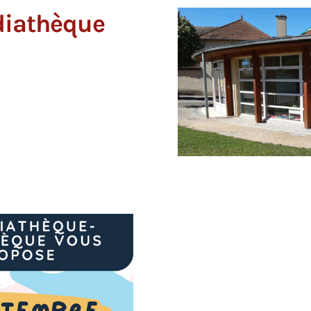
édiathèque
L'