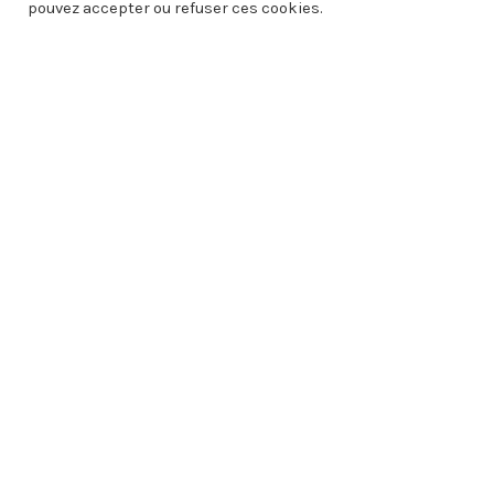
pouvez accepter ou refuser ces cookies.
Informations pratiques
Mairie

1 place de la Fontaine
01140 SAINT-DIDIER-SUR-
CHALARONNE

Lundi, Mardi, Mercredi, Vendredi :
8h30 à 12h30 et 13h30 à 17h30
Jeudi : Fermé
Samedi (uniquement les semaines
paires) : 8h30 à 11h00
04 74 69 73 37
