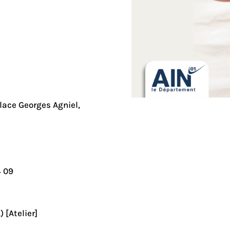
place Georges Agniel,
L'
4 09
 [Atelier]