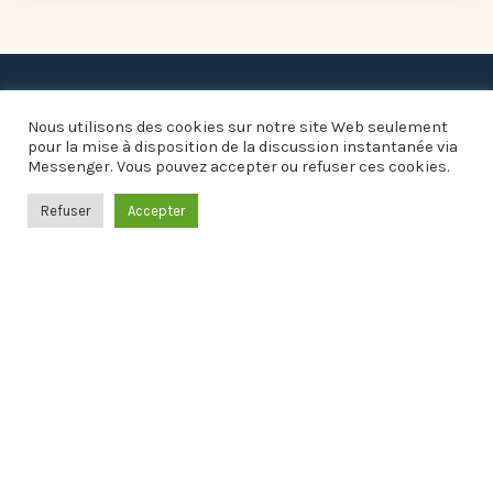
Nous utilisons des cookies sur notre site Web seulement
pour la mise à disposition de la discussion instantanée via
Messenger. Vous pouvez accepter ou refuser ces cookies.
Refuser
Accepter
Informations pratiques
Mairie

1 place de la Fontaine
01140 SAINT-DIDIER-SUR-CHALARONNE