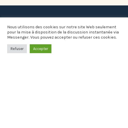
Nous utilisons des cookies sur notre site Web seulement
pour la mise à disposition de la discussion instantanée via
Messenger. Vous pouvez accepter ou refuser ces cookies.
Refuser
Accepter
Informations pratiques
Mairie

1 place de la Fontaine
01140 SAINT-DIDIER-SUR-CHALARONNE

Lundi, Mardi, Mercredi, Vendredi :