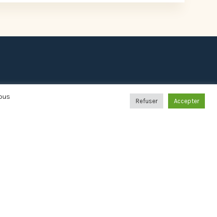
Navigation
Vous
Refuser
Accepter
Accueil
Agenda
Actualités
Mairie
Annuaire
Démarches
Famille & Éducation
Santé & Social
Vivre à Saint-Didier
Sports, Culture & Loisirs
Urbanisme & Travaux