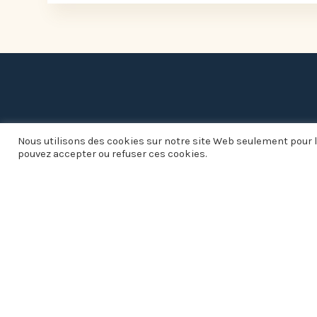
Informations pratiques
Nous utilisons des cookies sur notre site Web seulement pour l
pouvez accepter ou refuser ces cookies.
Mairie

1 place de la Fontaine
01140 SAINT-DIDIER-SUR-
CHALARONNE

Lundi, Mardi, Mercredi, Vendredi :
8h30 à 12h30 et 13h30 à 17h30
Jeudi : Fermé
Samedi (uniquement les semaines