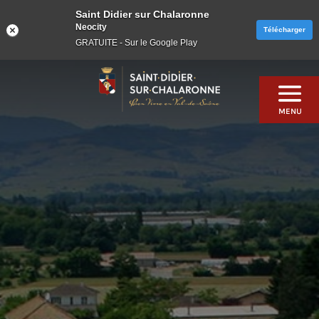
Saint Didier sur Chalaronne
Neocity
Télécharger
GRATUITE - Sur le Google Play
Skip
to
content