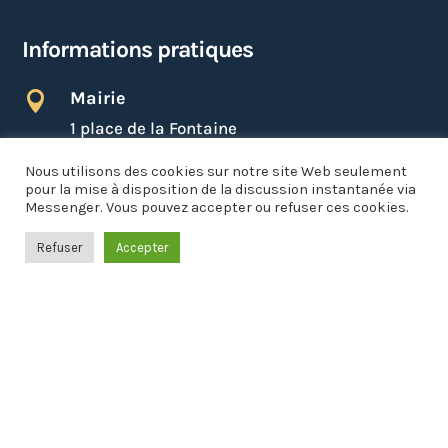
Informations pratiques
Mairie

1 place de la Fontaine
01140 SAINT-DIDIER-SUR-CHALARONNE
Nous utilisons des cookies sur notre site Web seulement
pour la mise à disposition de la discussion instantanée via

Lundi, Mardi, Mercredi, Vendredi :
Messenger. Vous pouvez accepter ou refuser ces cookies.
8h30 à 12h30 et 13h30 à 17h30
Jeudi : Fermé
Refuser
Accepter
Samedi (uniquement les semaines paires) :
8h30 à 11h00
04 74 69 73 37

NOUS ÉCRIRE