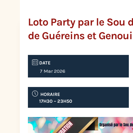
Loto Party par le Sou 
de Guéreins et Genoui
DATE
7 Mar 2026
HORAIRE
17H30 – 23H50