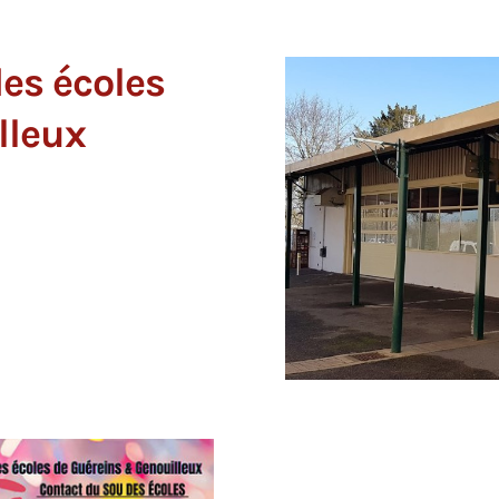
des écoles
lleux
L'