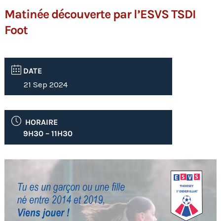
Matinée découverte par l’ESVS TSDI
Foot
DATE
21 Sep 2024
HORAIRE
9H30 – 11H30