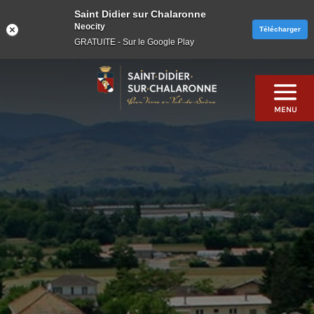
Saint Didier sur Chalaronne
Neocity
Télécharger
GRATUITE - Sur le Google Play
Skip
to
content