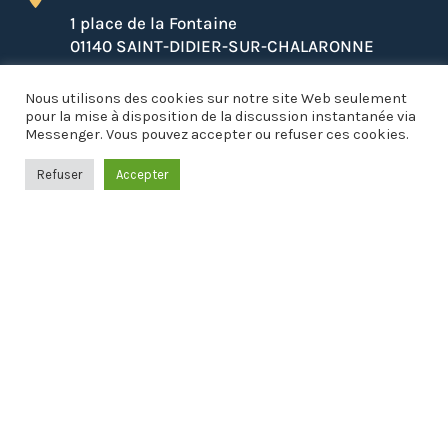
1 place de la Fontaine
01140 SAINT-DIDIER-SUR-CHALARONNE

Lundi, Mardi, Mercredi, Vendredi :
Nous utilisons des cookies sur notre site Web seulement
8h30 à 12h30 et 13h30 à 17h30
pour la mise à disposition de la discussion instantanée via
Messenger. Vous pouvez accepter ou refuser ces cookies.
Jeudi : Fermé
Samedi (uniquement les semaines paires) :
Refuser
Accepter
8h30 à 11h00
04 74 69 73 37

NOUS ÉCRIRE
Restons connectés !