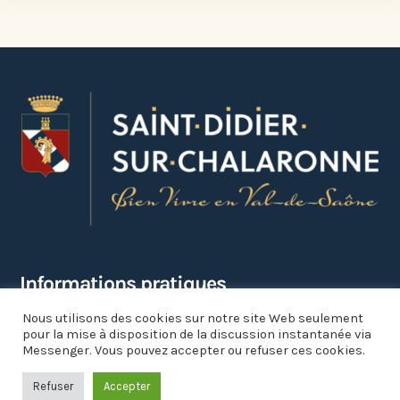
Informations pratiques
Nous utilisons des cookies sur notre site Web seulement
Mairie

pour la mise à disposition de la discussion instantanée via
Messenger. Vous pouvez accepter ou refuser ces cookies.
1 place de la Fontaine
01140 SAINT-DIDIER-SUR-CHALARONNE
Refuser
Accepter