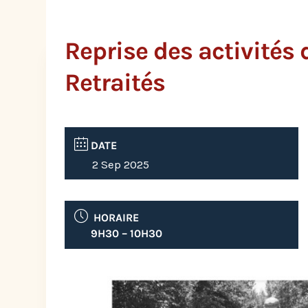
Reprise des activités
Retraités
DATE
2 Sep 2025
HORAIRE
9H30 – 10H30