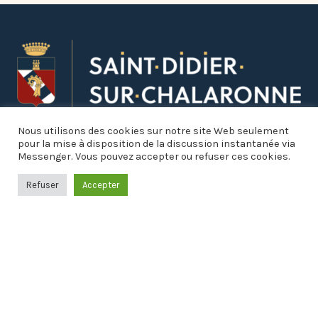
Nous utilisons des cookies sur notre site Web seulement
pour la mise à disposition de la discussion instantanée via
Messenger. Vous pouvez accepter ou refuser ces cookies.
Refuser
Accepter
Informations pratiques
Mairie

1 place de la Fontaine
01140 SAINT-DIDIER-SUR-CHALARONNE

Lundi, Mardi, Mercredi, Vendredi :
8h30 à 12h30 et 13h30 à 17h30