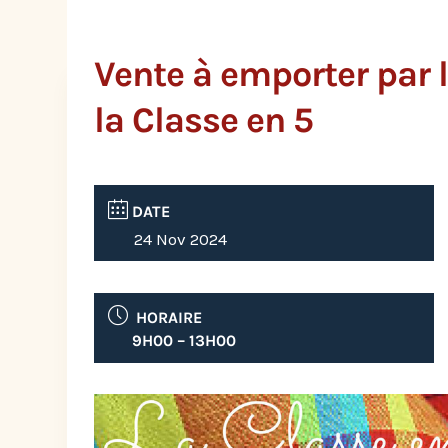
Vente à emporter par 
la Classe en 5
DATE
24 Nov 2024
HORAIRE
9H00 – 13H00