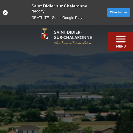
Saint Didier sur Chalaronne
Neocity
Télécharger
GRATUITE - Sur le Google Play
Skip
to
content