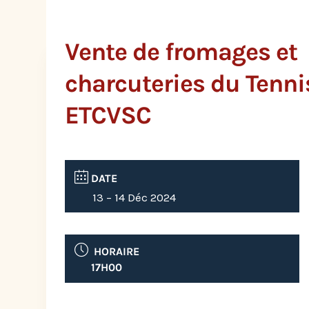
Vente de fromages et
charcuteries du Tenni
ETCVSC
DATE
13 – 14 Déc 2024
HORAIRE
17H00