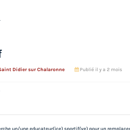
i
f
Saint Didier sur Chalaronne
Publié il y a 2 mois
e
rche un/une educateur(ice) sportif(ve) pour un remplac