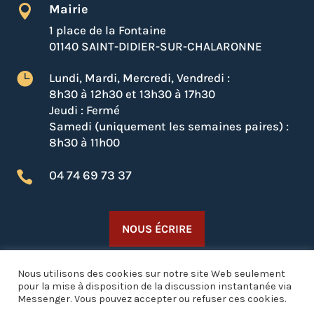
Mairie

1 place de la Fontaine
01140 SAINT-DIDIER-SUR-CHALARONNE

Lundi, Mardi, Mercredi, Vendredi :
8h30 à 12h30 et 13h30 à 17h30
Jeudi : Fermé
Samedi (uniquement les semaines paires) :
8h30 à 11h00
04 74 69 73 37

NOUS ÉCRIRE
Nous utilisons des cookies sur notre site Web seulement
Restons connectés !
pour la mise à disposition de la discussion instantanée via
Messenger. Vous pouvez accepter ou refuser ces cookies.