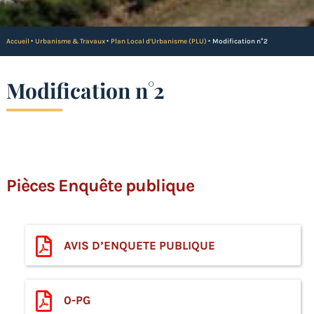
Accueil
‣
Urbanisme & Travaux
‣
Plan Local d’Urbanisme (PLU)
‣
Modification n°2
Modification n°2
Pièces Enquête publique
AVIS D’ENQUETE PUBLIQUE
0-PG